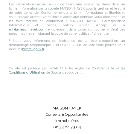
Les informations recueillies sur ce formulaire sont enregistrées dans un
fichier informatisé par la société
MAISON HAYEK
pour la gestion et le suivi
de votre demande. Conformément à la loi « informatique et libertés »,
Vous pouvez exercer votre droit d'accès aux données vous concernant et
les faire rectifier en contactant :
MAISON HAYEK
, Correspondant
Informatique et libertés,
&nbsp; &nbsp; &nbsp;
ou à
mh@maisonhayek.com
, en précisant dans l’objet du courrier « Droit des
personnes » et en joignant la copie de votre justificatif d’identité.
¹ Nous vous informons de l’existence de la liste d’opposition au
démarchage téléphonique « BLOCTEL » sur laquelle vous pouvez vous
inscrire (
bloctel.gouv.fr
).
Ce site est protégé par reCAPTCHA, les règles de
Confidentialité
et
les
Conditions d'Utilisation
de Google s'appliquent.
MAISON HAYEK
Conseils & Opportunités
Immobilières
06 33 64 79 04