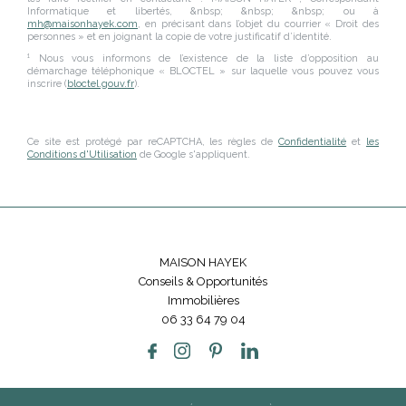
Informatique et libertés,
&nbsp; &nbsp; &nbsp;
ou à
mh@maisonhayek.com
, en précisant dans l’objet du courrier « Droit des
personnes » et en joignant la copie de votre justificatif d’identité.
¹ Nous vous informons de l’existence de la liste d’opposition au
démarchage téléphonique « BLOCTEL » sur laquelle vous pouvez vous
inscrire (
bloctel.gouv.fr
).
Ce site est protégé par reCAPTCHA, les règles de
Confidentialité
et
les
Conditions d'Utilisation
de Google s'appliquent.
MAISON HAYEK
Conseils & Opportunités
Immobilières
06 33 64 79 04